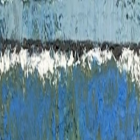
Accueil
Parcours
Portfolio
Expos / Médias
Blog
Contact
Galerie Virtuell
FR