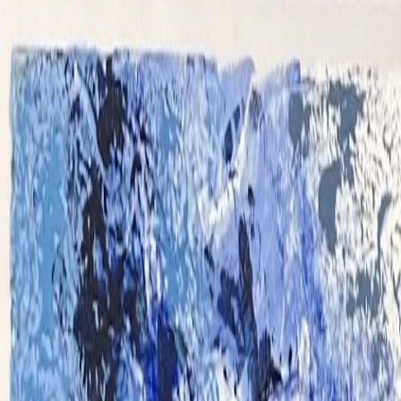
Accueil
Parcours
Portfolio
Expos / Médias
Blog
Contact
Galerie Virtuell
FR