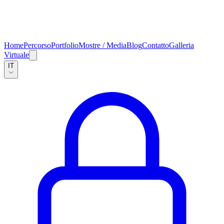
Home
Percorso
Portfolio
Mostre / Media
Blog
Contatto
Galleria
Virtuale
IT