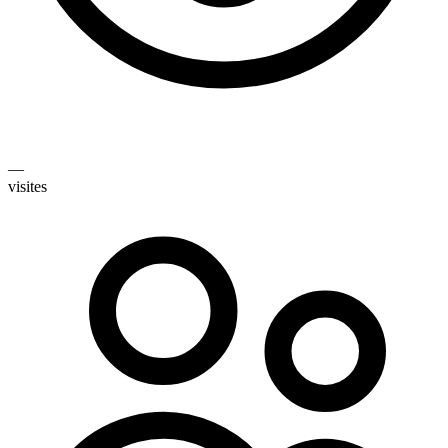
—
visites