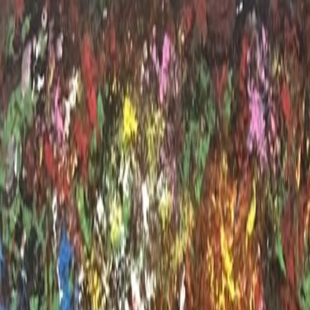
Início
Percurso
Portfolio
Expos / Média
Blog
Contacto
Galeria Virtual
PT